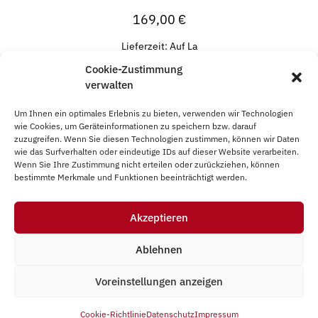
169,00
€
Lieferzeit:
Auf La
Cookie-Zustimmung
In den Warenkorb
verwalten
Um Ihnen ein optimales Erlebnis zu bieten, verwenden wir Technologien
wie Cookies, um Geräteinformationen zu speichern bzw. darauf
zuzugreifen. Wenn Sie diesen Technologien zustimmen, können wir Daten
wie das Surfverhalten oder eindeutige IDs auf dieser Website verarbeiten.
Wenn Sie Ihre Zustimmung nicht erteilen oder zurückziehen, können
bestimmte Merkmale und Funktionen beeinträchtigt werden.
Impressum
AGB
Datenschutz
Vertrag widerrufen
Akzeptieren
Cookie-Richtlinie (EU)
Ablehnen
Voreinstellungen anzeigen
© Presentec GmbH 2026
Cookie-Richtlinie
Datenschutz
Impressum