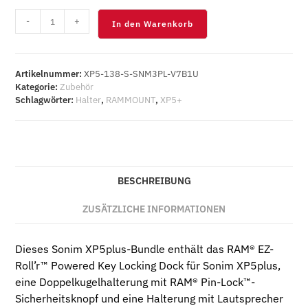
XP5plus
-
+
In den Warenkorb
RAM
Mount®
XP5plus
professionelles
Artikelnummer:
XP5-138-S-SNM3PL-V7B1U
Fahrzeug-
Kategorie:
Zubehör
Schlagwörter:
Halter
,
RAMMOUNT
,
XP5+
Bundle
Menge
BESCHREIBUNG
ZUSÄTZLICHE INFORMATIONEN
Dieses Sonim XP5plus-Bundle enthält das RAM® EZ-
Roll’r™ Powered Key Locking Dock für Sonim XP5plus,
eine Doppelkugelhalterung mit RAM® Pin-Lock™-
Sicherheitsknopf und eine Halterung mit Lautsprecher