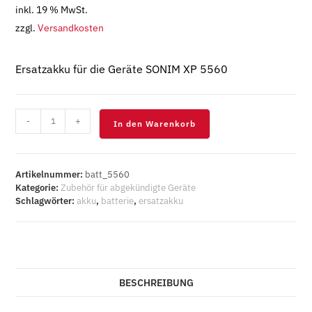
inkl. 19 % MwSt.
zzgl.
Versandkosten
Ersatzakku für die Geräte SONIM XP 5560
Ersatzakku
-
+
In den Warenkorb
für
XP
5560
Menge
Artikelnummer:
batt_5560
Kategorie:
Zubehör für abgekündigte Geräte
Schlagwörter:
akku
,
batterie
,
ersatzakku
BESCHREIBUNG