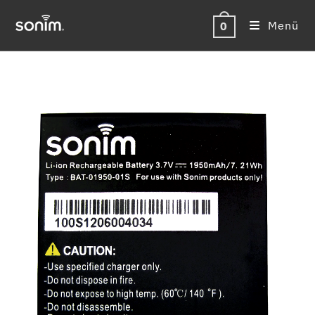
Zum
Inhalt
Menü
0
springen