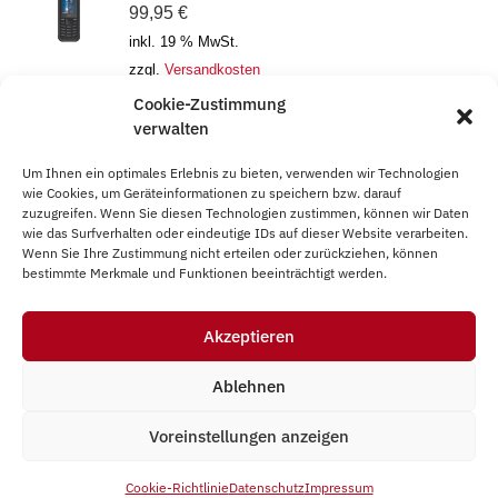
99,95
€
inkl. 19 % MwSt.
zzgl.
Versandkosten
Cookie-Zustimmung
Sonim XP400
verwalten
349,95
€
Um Ihnen ein optimales Erlebnis zu bieten, verwenden wir Technologien
inkl. 19 % MwSt.
wie Cookies, um Geräteinformationen zu speichern bzw. darauf
zzgl.
Versandkosten
zuzugreifen. Wenn Sie diesen Technologien zustimmen, können wir Daten
wie das Surfverhalten oder eindeutige IDs auf dieser Website verarbeiten.
Wenn Sie Ihre Zustimmung nicht erteilen oder zurückziehen, können
bestimmte Merkmale und Funktionen beeinträchtigt werden.
Akzeptieren
Impressum
AGB
Datenschutz
Vertrag widerrufen
Ablehnen
Cookie-Richtlinie (EU)
Voreinstellungen anzeigen
Cookie-Richtlinie
Datenschutz
Impressum
© Presentec GmbH 2026