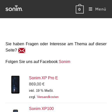
Zum
Inhalt
Menü
0
springen
Sie haben Fragen oder Interesse am Thema auf dieser
Seite?
Folgen Sie uns auf Facebook
Sonim
Sonim XP Pro E
869,00
€
inkl. 19 % MwSt.
zzgl.
Versandkosten
Sonim XP100